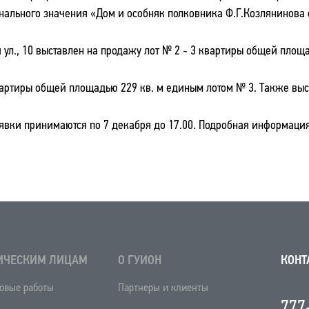
онального значения «Дом и особняк полковника Ф.Г.Козлянинова 
 ул., 10 выставлен на продажу лот № 2 - 3 квартиры общей площа
квартиры общей площадью 229 кв. м единым лотом № 3. Также выст
Заявки принимаются по 7 декабря до 17.00. Подробная информаци
ИЧЕСКИМ ЛИЦАМ
О ГУИОН
КОНТ
овые работы
Партнеры и клиенты
777