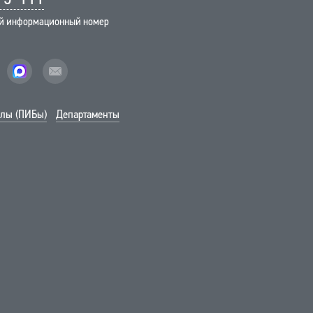
й информационный номер
vk
facebook
mail
лы (ПИБы)
Департаменты