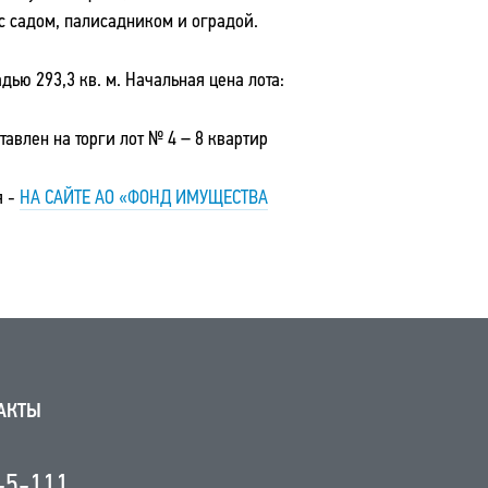
с садом, палисадником и оградой.
дью 293,3 кв. м. Начальная цена лота:
авлен на торги лот № 4 – 8 квартир
я -
НА САЙТЕ АО «ФОНД ИМУЩЕСТВА
АКТЫ
-5-111