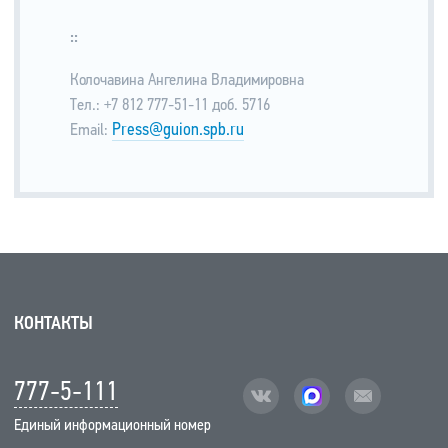
::
Колочавина Ангелина Владимировна
Тел.: +7 812 777-51-11 доб. 5716
Press@guion.spb.ru
Email:
КОНТАКТЫ
777-5-111
vk
facebook
mail
Единый информационный номер