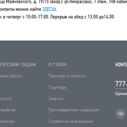
а Маяковского, д. 19/15 (вход с ул.Некрасова), 1 этаж, 108 кабин
контакты можно найти
ЗДЕСЬ
).
к и четверг с
10:00-
17:00.
П
ерерыв на обед с 13.00 до14.00
ИЧЕСКИМ ЛИЦАМ
О ГУИОН
КОНТ
овые работы
Партнеры и клиенты
777
Структура
Едины
услуги
Закупки
тройство
Противодействие коррупции
рование
Справочная информация