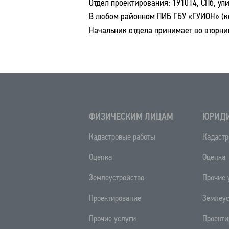
Отдел проектирования: 191014, СПб, улиц
В любом районном ПИБ ГБУ «ГУИОН» (
Начальник отдела принимает во в
торни
ФИЗИЧЕСКИМ ЛИЦАМ
ЮРИД
Кадастровые работы
Кадастр
Оценка
Оценка
Землеустройство
Прочие 
Проектирование
Землеус
Прочие услуги
Проекти