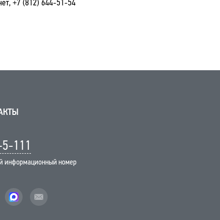
ет, +7 (812) 644-51-54
АКТЫ
-5-111
й информационный номер
vk
facebook
mail