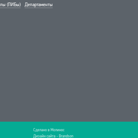
лы (ПИБы)
Департаменты
Сделано в Молинос
Дизайн сайта - Brandson